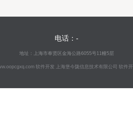
电话：-
地址：上海市奉贤区金海公路6055号11幢5层
w.oopcgxq.com
软件开发
上海堡今陇信息技术有限公司
软件开