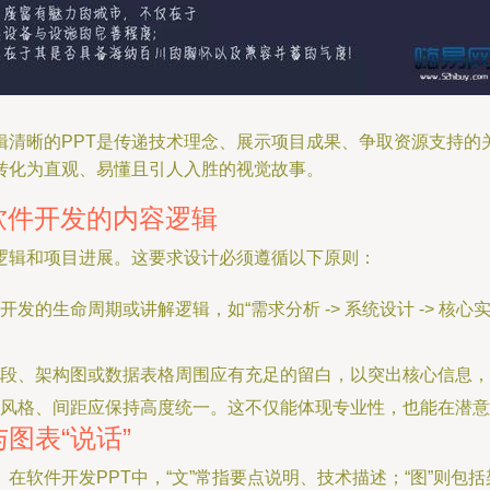
清晰的PPT是传递技术理念、展示项目成果、争取资源支持的
转化为直观、易懂且引人入胜的视觉故事。
软件开发的内容逻辑
逻辑和项目进展。这要求设计必须遵循以下原则：
的生命周期或讲解逻辑，如“需求分析 -> 系统设计 -> 核心实现
段、架构图或数据表格周围应有充足的留白，以突出核心信息，
标风格、间距应保持高度统一。这不仅能体现专业性，也能在潜
图表“说话”
在软件开发PPT中，“文”常指要点说明、技术描述；“图”则包