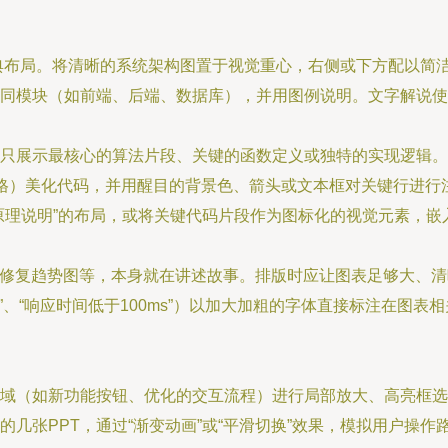
的经典布局。将清晰的系统架构图置于视觉重心，右侧或下方配以
同模块（如前端、后端、数据库），并用图例说明。文字解说使
只展示最核心的算法片段、关键的函数定义或独特的实现逻辑。
js风格）美化代码，并用醒目的背景色、箭头或文本框对关键行进
原理说明”的布局，或将关键代码片段作为图标化的视觉元素，嵌
ug修复趋势图等，本身就在讲述故事。排版时应让图表足够大、
%”、“响应时间低于100ms”）以加大加粗的字体直接标注在图
域（如新功能按钮、优化的交互流程）进行局部放大、高亮框选
几张PPT，通过“渐变动画”或“平滑切换”效果，模拟用户操作